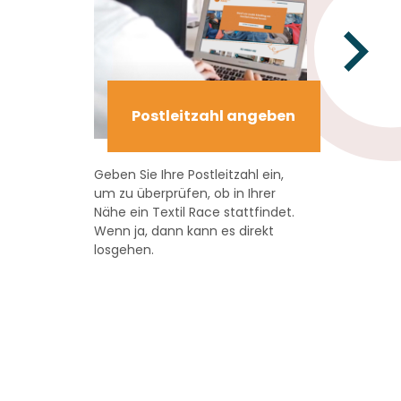
Postleitzahl angeben
Geben Sie Ihre Postleitzahl ein,
Geben Sie
um zu überprüfen, ob in Ihrer
was Sie 
Nähe ein Textil Race stattfindet.
wann und
Wenn ja, dann kann es direkt
Ihre Altt
losgehen.